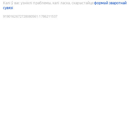
Калі ў вас узніклі праблемы, калі ласка, скарыстайце
формай зваротнай
сувязі
9190162672728080561
:
1786211537