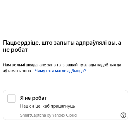
Пацвердзіце, што запыты адпраўлялі вы, а
не робат
Нам вельмі шкада, але запыты з вашай прылады падобныя да
аўтаматычных.
Чаму гэта магло адбыцца?
Я не робат
Націсніце, каб працягнуць
SmartCaptcha by Yandex Cloud