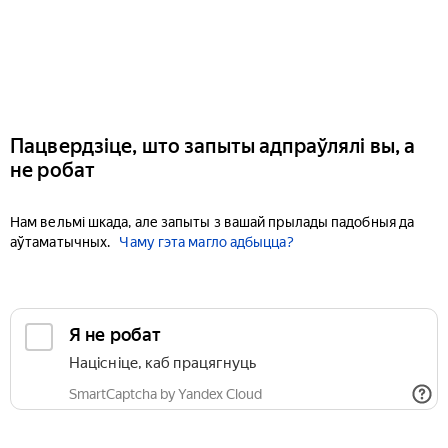
Пацвердзіце, што запыты адпраўлялі вы, а
не робат
Нам вельмі шкада, але запыты з вашай прылады падобныя да
аўтаматычных.
Чаму гэта магло адбыцца?
Я не робат
Націсніце, каб працягнуць
SmartCaptcha by Yandex Cloud