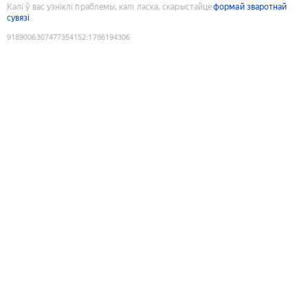
Калі ў вас узніклі праблемы, калі ласка, скарыстайце
формай зваротнай
сувязі
9189006307477354152
:
1786194306