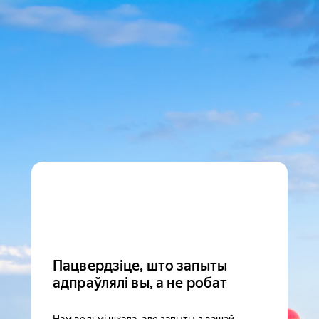
Пацвердзіце, што запыты
адпраўлялі вы, а не робат