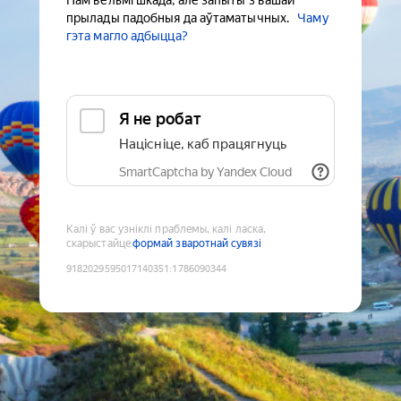
Нам вельмі шкада, але запыты з вашай
прылады падобныя да аўтаматычных.
Чаму
гэта магло адбыцца?
Я не робат
Націсніце, каб працягнуць
SmartCaptcha by Yandex Cloud
Калі ў вас узніклі праблемы, калі ласка,
скарыстайце
формай зваротнай сувязі
9182029595017140351
:
1786090344