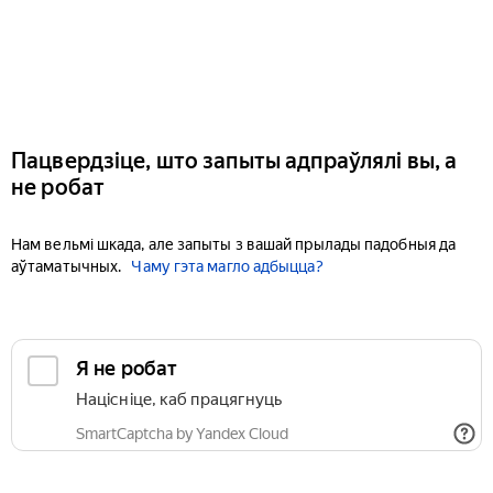
Пацвердзіце, што запыты адпраўлялі вы, а
не робат
Нам вельмі шкада, але запыты з вашай прылады падобныя да
аўтаматычных.
Чаму гэта магло адбыцца?
Я не робат
Націсніце, каб працягнуць
SmartCaptcha by Yandex Cloud