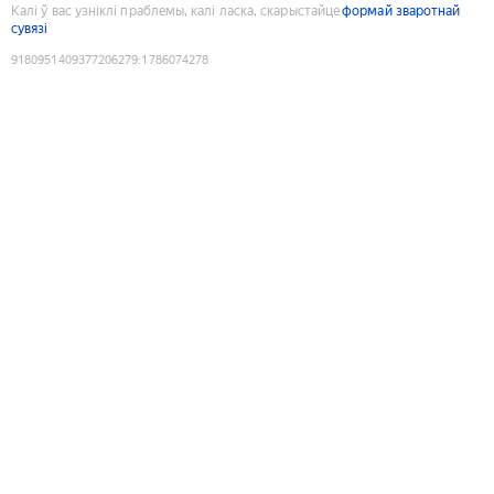
Калі ў вас узніклі праблемы, калі ласка, скарыстайце
формай зваротнай
сувязі
9180951409377206279
:
1786074278