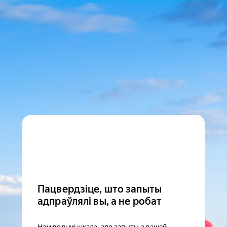
Пацвердзіце, што запыты
адпраўлялі вы, а не робат