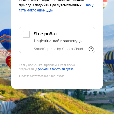
Нам вельмі шкада, але запыты з вашай
прылады падобныя да аўтаматычных.
Чаму
гэта магло адбыцца?
Я не робат
Націсніце, каб працягнуць
SmartCaptcha by Yandex Cloud
Калі ў вас узніклі праблемы, калі ласка,
скарыстайце
формай зваротнай сувязі
9186252143727505164
:
1786153265