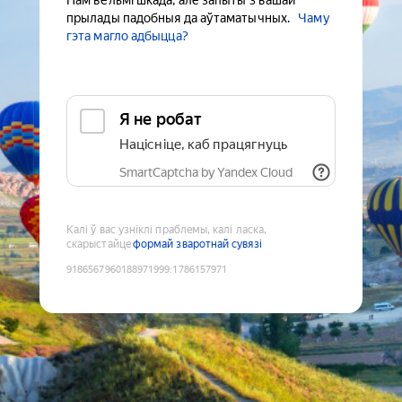
Нам вельмі шкада, але запыты з вашай
прылады падобныя да аўтаматычных.
Чаму
гэта магло адбыцца?
Я не робат
Націсніце, каб працягнуць
SmartCaptcha by Yandex Cloud
Калі ў вас узніклі праблемы, калі ласка,
скарыстайце
формай зваротнай сувязі
9186567960188971999
:
1786157971