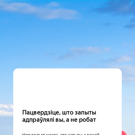
Пацвердзіце, што запыты
адпраўлялі вы, а не робат