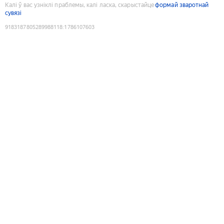
Калі ў вас узніклі праблемы, калі ласка, скарыстайце
формай зваротнай
сувязі
9183187805289988118
:
1786107603