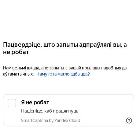
Пацвердзіце, што запыты адпраўлялі вы, а
не робат
Нам вельмі шкада, але запыты з вашай прылады падобныя да
аўтаматычных.
Чаму гэта магло адбыцца?
Я не робат
Націсніце, каб працягнуць
SmartCaptcha by Yandex Cloud