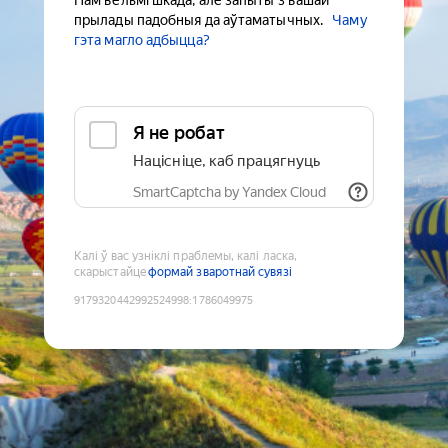
Нам вельмі шкада, але запыты з вашай
прылады падобныя да аўтаматычных.
Чаму
гэта магло адбыцца?
Я не робат
Націсніце, каб працягнуць
SmartCaptcha by Yandex Cloud
Калі ў вас узніклі праблемы, калі ласка,
скарыстайце
формай зваротнай сувязі
9179320442992524998
:
1786049975