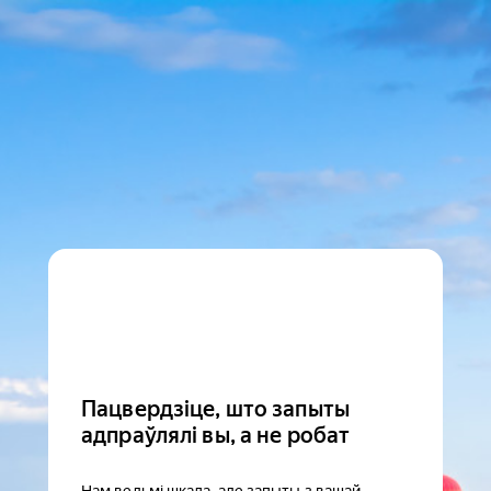
Пацвердзіце, што запыты
адпраўлялі вы, а не робат