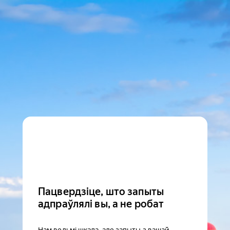
Пацвердзіце, што запыты
адпраўлялі вы, а не робат