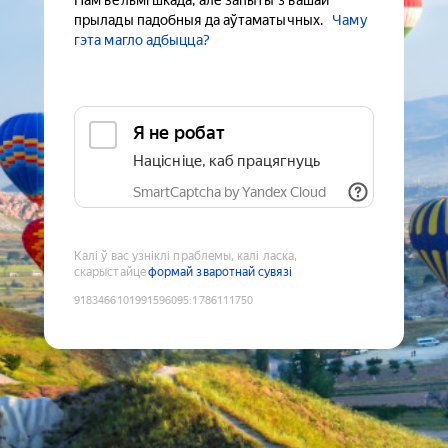
Нам вельмі шкада, але запыты з вашай
прылады падобныя да аўтаматычных.
Чаму
гэта магло адбыцца?
Я не робат
Націсніце, каб працягнуць
SmartCaptcha by Yandex Cloud
Калі ў вас узніклі праблемы, калі ласка,
скарыстайце
формай зваротнай сувязі
9183466101991596095
:
1786111750