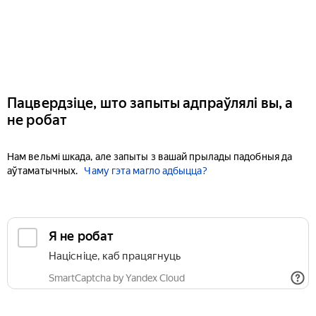
Пацвердзіце, што запыты адпраўлялі вы, а
не робат
Нам вельмі шкада, але запыты з вашай прылады падобныя да
аўтаматычных.
Чаму гэта магло адбыцца?
Я не робат
Націсніце, каб працягнуць
SmartCaptcha by Yandex Cloud