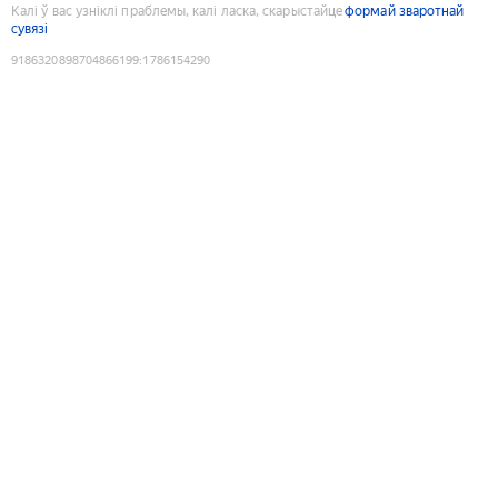
Калі ў вас узніклі праблемы, калі ласка, скарыстайце
формай зваротнай
сувязі
9186320898704866199
:
1786154290