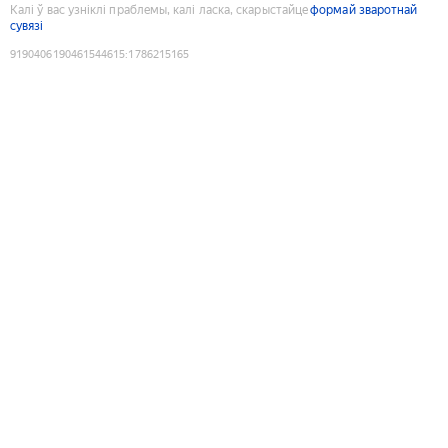
Калі ў вас узніклі праблемы, калі ласка, скарыстайце
формай зваротнай
сувязі
9190406190461544615
:
1786215165