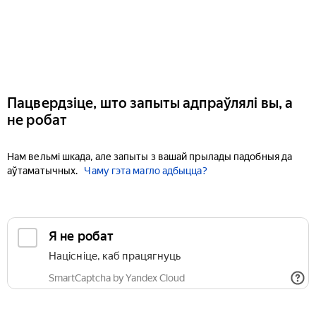
Пацвердзіце, што запыты адпраўлялі вы, а
не робат
Нам вельмі шкада, але запыты з вашай прылады падобныя да
аўтаматычных.
Чаму гэта магло адбыцца?
Я не робат
Націсніце, каб працягнуць
SmartCaptcha by Yandex Cloud