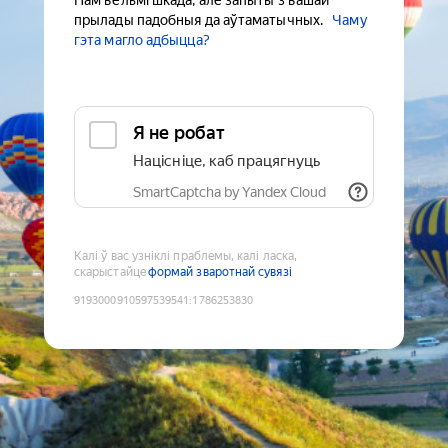
Нам вельмі шкада, але запыты з вашай
прылады падобныя да аўтаматычных.
Чаму
гэта магло адбыцца?
Я не робат
Націсніце, каб працягнуць
SmartCaptcha by Yandex Cloud
Калі ў вас узніклі праблемы, калі ласка,
скарыстайце
формай зваротнай сувязі
9193000910597539541
:
1786253830