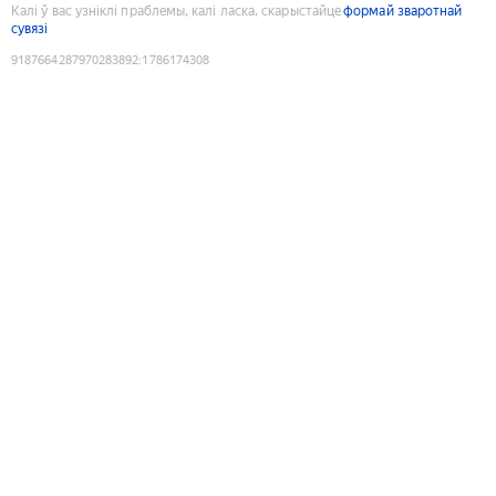
Калі ў вас узніклі праблемы, калі ласка, скарыстайце
формай зваротнай
сувязі
9187664287970283892
:
1786174308