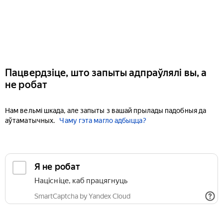
Пацвердзіце, што запыты адпраўлялі вы, а
не робат
Нам вельмі шкада, але запыты з вашай прылады падобныя да
аўтаматычных.
Чаму гэта магло адбыцца?
Я не робат
Націсніце, каб працягнуць
SmartCaptcha by Yandex Cloud