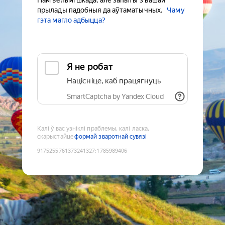
Нам вельмі шкада, але запыты з вашай
прылады падобныя да аўтаматычных.
Чаму
гэта магло адбыцца?
Я не робат
Націсніце, каб працягнуць
SmartCaptcha by Yandex Cloud
Калі ў вас узніклі праблемы, калі ласка,
скарыстайце
формай зваротнай сувязі
9175255761373241327
:
1785989406