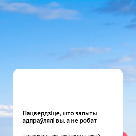
Пацвердзіце, што запыты
адпраўлялі вы, а не робат