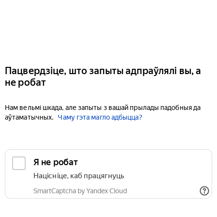
Пацвердзіце, што запыты адпраўлялі вы, а
не робат
Нам вельмі шкада, але запыты з вашай прылады падобныя да
аўтаматычных.
Чаму гэта магло адбыцца?
Я не робат
Націсніце, каб працягнуць
SmartCaptcha by Yandex Cloud