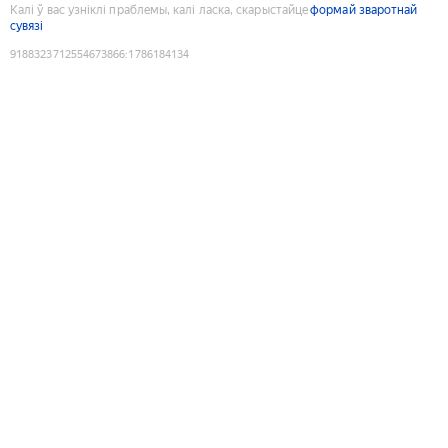
Калі ў вас узніклі праблемы, калі ласка, скарыстайце
формай зваротнай
сувязі
9188323712554673866
:
1786184134