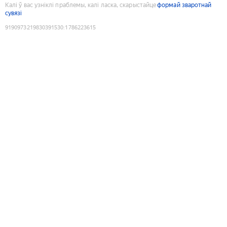
Калі ў вас узніклі праблемы, калі ласка, скарыстайце
формай зваротнай
сувязі
9190973219830391530
:
1786223615