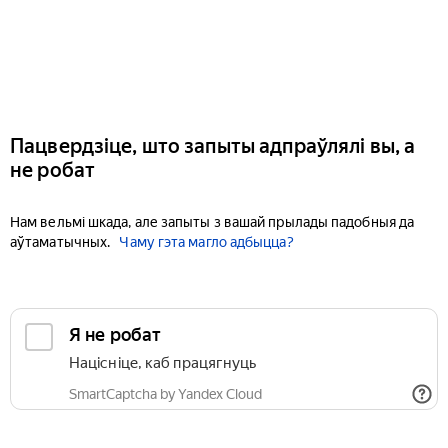
Пацвердзіце, што запыты адпраўлялі вы, а
не робат
Нам вельмі шкада, але запыты з вашай прылады падобныя да
аўтаматычных.
Чаму гэта магло адбыцца?
Я не робат
Націсніце, каб працягнуць
SmartCaptcha by Yandex Cloud