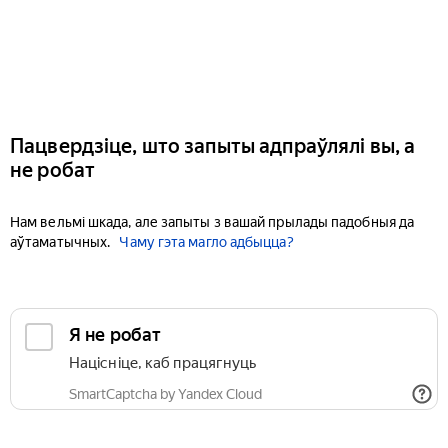
Пацвердзіце, што запыты адпраўлялі вы, а
не робат
Нам вельмі шкада, але запыты з вашай прылады падобныя да
аўтаматычных.
Чаму гэта магло адбыцца?
Я не робат
Націсніце, каб працягнуць
SmartCaptcha by Yandex Cloud