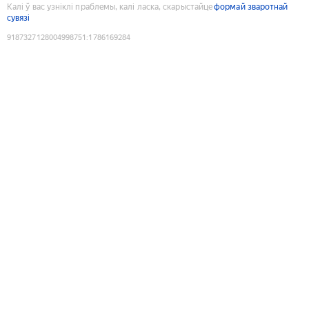
Калі ў вас узніклі праблемы, калі ласка, скарыстайце
формай зваротнай
сувязі
9187327128004998751
:
1786169284