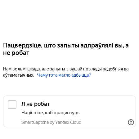
Пацвердзіце, што запыты адпраўлялі вы, а
не робат
Нам вельмі шкада, але запыты з вашай прылады падобныя да
аўтаматычных.
Чаму гэта магло адбыцца?
Я не робат
Націсніце, каб працягнуць
SmartCaptcha by Yandex Cloud