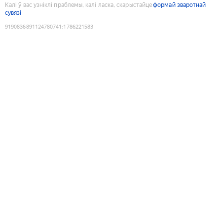
Калі ў вас узніклі праблемы, калі ласка, скарыстайце
формай зваротнай
сувязі
9190836891124780741
:
1786221583