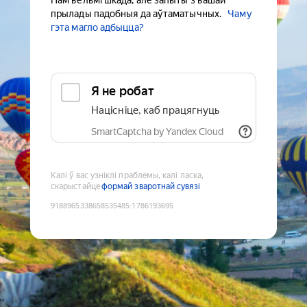
Нам вельмі шкада, але запыты з вашай
прылады падобныя да аўтаматычных.
Чаму
гэта магло адбыцца?
Я не робат
Націсніце, каб працягнуць
SmartCaptcha by Yandex Cloud
Калі ў вас узніклі праблемы, калі ласка,
скарыстайце
формай зваротнай сувязі
9188965338658535485
:
1786193695