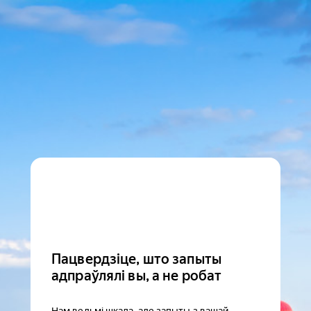
Пацвердзіце, што запыты
адпраўлялі вы, а не робат