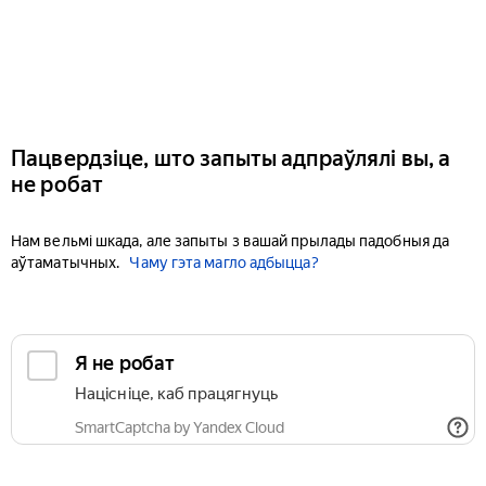
Пацвердзіце, што запыты адпраўлялі вы, а
не робат
Нам вельмі шкада, але запыты з вашай прылады падобныя да
аўтаматычных.
Чаму гэта магло адбыцца?
Я не робат
Націсніце, каб працягнуць
SmartCaptcha by Yandex Cloud