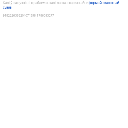
Калі ў вас узніклі праблемы, калі ласка, скарыстайце
формай зваротнай
сувязі
9182226388204071598
:
1786093277