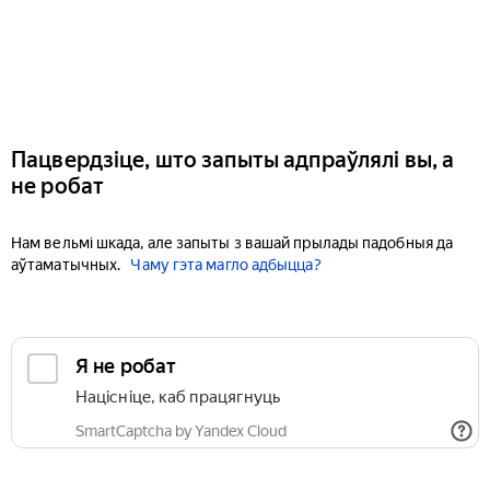
Пацвердзіце, што запыты адпраўлялі вы, а
не робат
Нам вельмі шкада, але запыты з вашай прылады падобныя да
аўтаматычных.
Чаму гэта магло адбыцца?
Я не робат
Націсніце, каб працягнуць
SmartCaptcha by Yandex Cloud