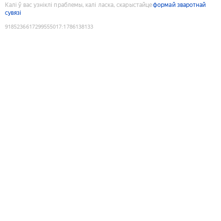
Калі ў вас узніклі праблемы, калі ласка, скарыстайце
формай зваротнай
сувязі
9185236617299555017
:
1786138133