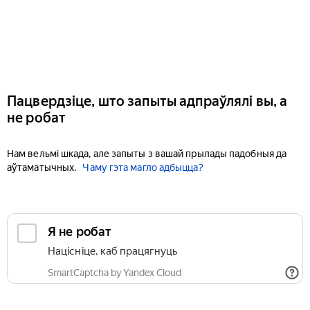
Пацвердзіце, што запыты адпраўлялі вы, а
не робат
Нам вельмі шкада, але запыты з вашай прылады падобныя да
аўтаматычных.
Чаму гэта магло адбыцца?
Я не робат
Націсніце, каб працягнуць
SmartCaptcha by Yandex Cloud