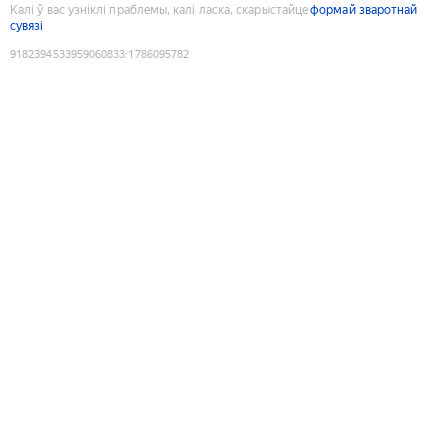
Калі ў вас узніклі праблемы, калі ласка, скарыстайце
формай зваротнай
сувязі
9182394533959060833
:
1786095782