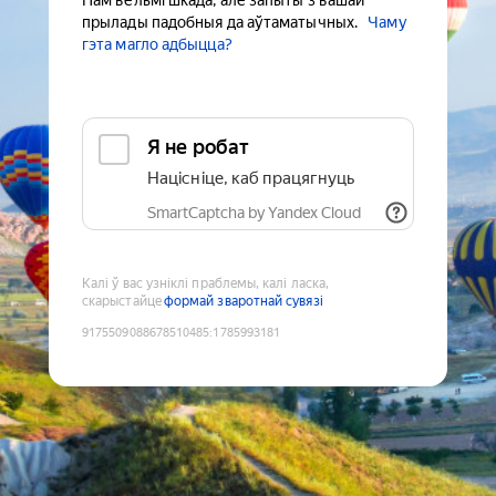
Нам вельмі шкада, але запыты з вашай
прылады падобныя да аўтаматычных.
Чаму
гэта магло адбыцца?
Я не робат
Націсніце, каб працягнуць
SmartCaptcha by Yandex Cloud
Калі ў вас узніклі праблемы, калі ласка,
скарыстайце
формай зваротнай сувязі
9175509088678510485
:
1785993181