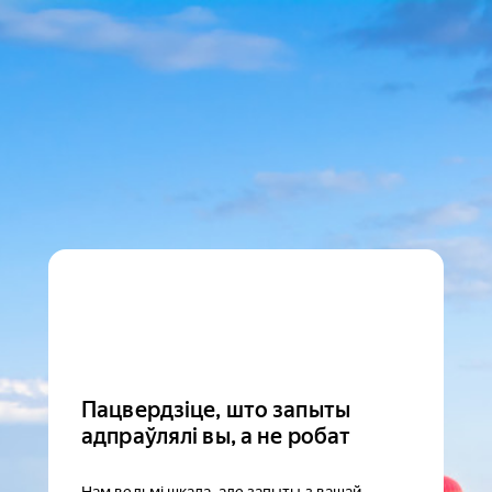
Пацвердзіце, што запыты
адпраўлялі вы, а не робат