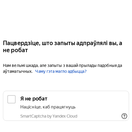
Пацвердзіце, што запыты адпраўлялі вы, а
не робат
Нам вельмі шкада, але запыты з вашай прылады падобныя да
аўтаматычных.
Чаму гэта магло адбыцца?
Я не робат
Націсніце, каб працягнуць
SmartCaptcha by Yandex Cloud