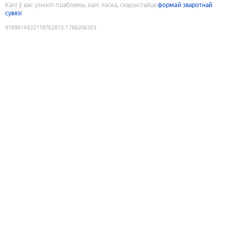
Калі ў вас узніклі праблемы, калі ласка, скарыстайце
формай зваротнай
сувязі
9189814822118762872
:
1786206353