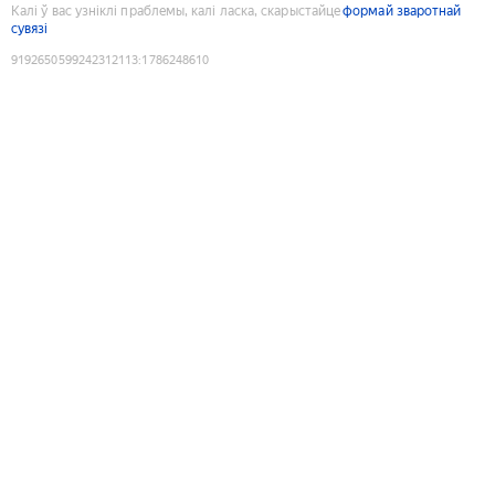
Калі ў вас узніклі праблемы, калі ласка, скарыстайце
формай зваротнай
сувязі
9192650599242312113
:
1786248610