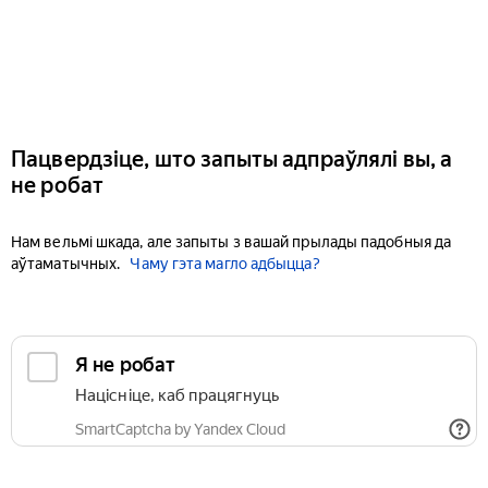
Пацвердзіце, што запыты адпраўлялі вы, а
не робат
Нам вельмі шкада, але запыты з вашай прылады падобныя да
аўтаматычных.
Чаму гэта магло адбыцца?
Я не робат
Націсніце, каб працягнуць
SmartCaptcha by Yandex Cloud