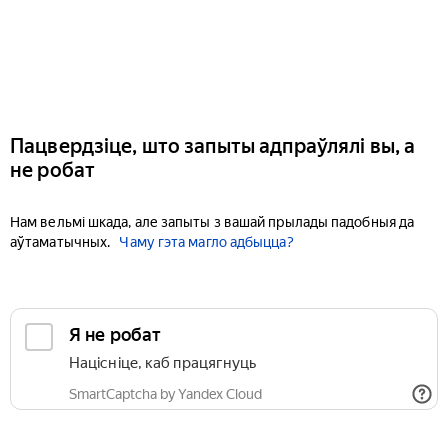
Пацвердзіце, што запыты адпраўлялі вы, а
не робат
Нам вельмі шкада, але запыты з вашай прылады падобныя да
аўтаматычных.
Чаму гэта магло адбыцца?
Я не робат
Націсніце, каб працягнуць
SmartCaptcha by Yandex Cloud