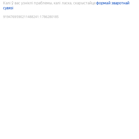
Калі ў вас узніклі праблемы, калі ласка, скарыстайце
формай зваротнай
сувязі
9194769590211488241
:
1786280185