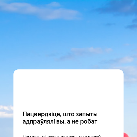
Пацвердзіце, што запыты
адпраўлялі вы, а не робат