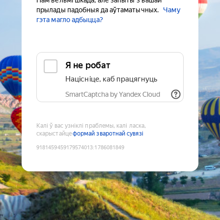
Нам вельмі шкада, але запыты з вашай
прылады падобныя да аўтаматычных.
Чаму
гэта магло адбыцца?
Я не робат
Націсніце, каб працягнуць
SmartCaptcha by Yandex Cloud
Калі ў вас узніклі праблемы, калі ласка,
скарыстайце
формай зваротнай сувязі
9181459459179574013
:
1786081849