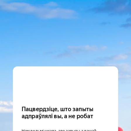
Пацвердзіце, што запыты
адпраўлялі вы, а не робат