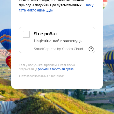
Нам вельмі шкада, але запыты з вашай
прылады падобныя да аўтаматычных.
Чаму
гэта магло адбыцца?
Я не робат
Націсніце, каб працягнуць
SmartCaptcha by Yandex Cloud
Калі ў вас узніклі праблемы, калі ласка,
скарыстайце
формай зваротнай сувязі
9187325603560099142
:
1786169261