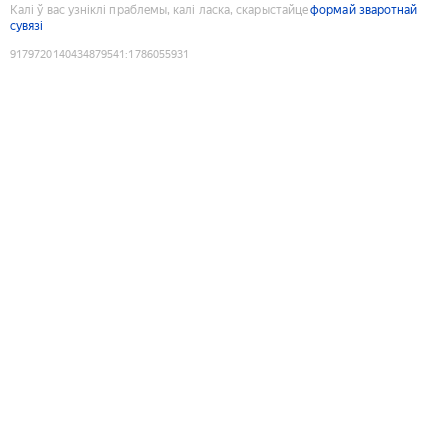
Калі ў вас узніклі праблемы, калі ласка, скарыстайце
формай зваротнай
сувязі
9179720140434879541
:
1786055931