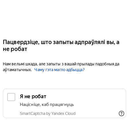
Пацвердзіце, што запыты адпраўлялі вы, а
не робат
Нам вельмі шкада, але запыты з вашай прылады падобныя да
аўтаматычных.
Чаму гэта магло адбыцца?
Я не робат
Націсніце, каб працягнуць
SmartCaptcha by Yandex Cloud