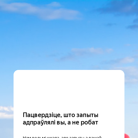
Пацвердзіце, што запыты
адпраўлялі вы, а не робат