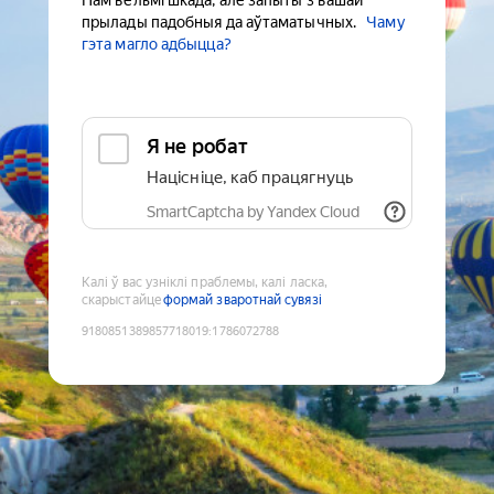
Нам вельмі шкада, але запыты з вашай
прылады падобныя да аўтаматычных.
Чаму
гэта магло адбыцца?
Я не робат
Націсніце, каб працягнуць
SmartCaptcha by Yandex Cloud
Калі ў вас узніклі праблемы, калі ласка,
скарыстайце
формай зваротнай сувязі
9180851389857718019
:
1786072788