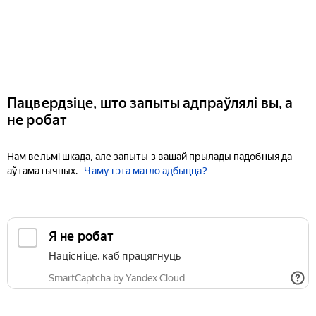
Пацвердзіце, што запыты адпраўлялі вы, а
не робат
Нам вельмі шкада, але запыты з вашай прылады падобныя да
аўтаматычных.
Чаму гэта магло адбыцца?
Я не робат
Націсніце, каб працягнуць
SmartCaptcha by Yandex Cloud