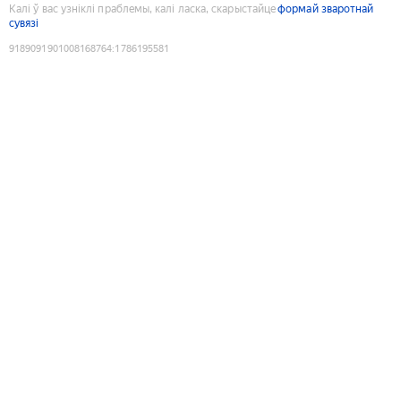
Калі ў вас узніклі праблемы, калі ласка, скарыстайце
формай зваротнай
сувязі
9189091901008168764
:
1786195581