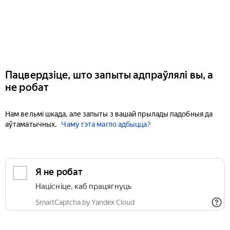
Пацвердзіце, што запыты адпраўлялі вы, а
не робат
Нам вельмі шкада, але запыты з вашай прылады падобныя да
аўтаматычных.
Чаму гэта магло адбыцца?
Я не робат
Націсніце, каб працягнуць
SmartCaptcha by Yandex Cloud