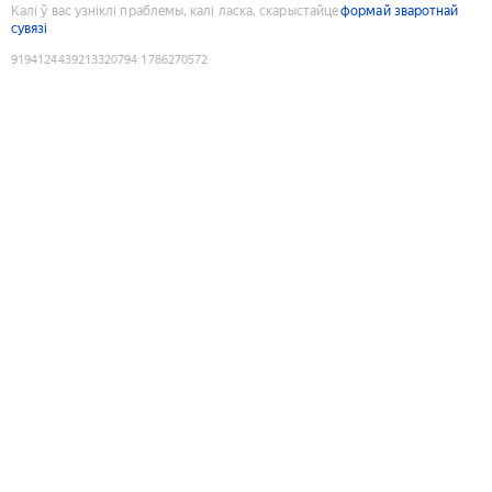
Калі ў вас узніклі праблемы, калі ласка, скарыстайце
формай зваротнай
сувязі
9194124439213320794
:
1786270572