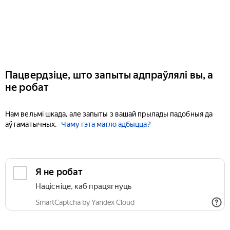
Пацвердзіце, што запыты адпраўлялі вы, а
не робат
Нам вельмі шкада, але запыты з вашай прылады падобныя да
аўтаматычных.
Чаму гэта магло адбыцца?
Я не робат
Націсніце, каб працягнуць
SmartCaptcha by Yandex Cloud