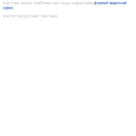
Калі ў вас узніклі праблемы, калі ласка, скарыстайце
формай зваротнай
сувязі
9187707729150373498
:
1786174955