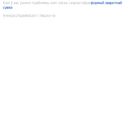
Калі ў вас узніклі праблемы, калі ласка, скарыстайце
формай зваротнай
сувязі
9193020276269565297
:
1786254118