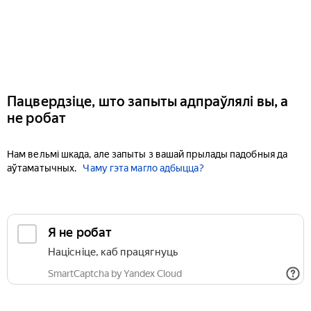
Пацвердзіце, што запыты адпраўлялі вы, а
не робат
Нам вельмі шкада, але запыты з вашай прылады падобныя да
аўтаматычных.
Чаму гэта магло адбыцца?
Я не робат
Націсніце, каб працягнуць
SmartCaptcha by Yandex Cloud