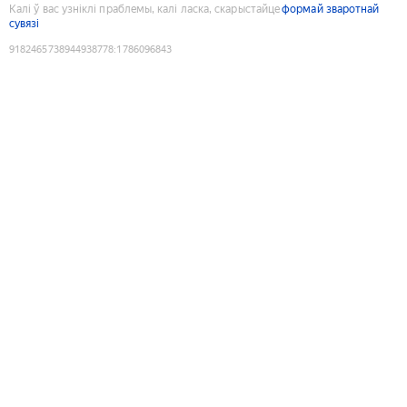
Калі ў вас узніклі праблемы, калі ласка, скарыстайце
формай зваротнай
сувязі
9182465738944938778
:
1786096843