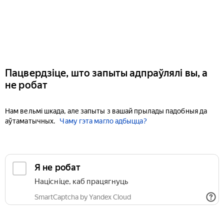
Пацвердзіце, што запыты адпраўлялі вы, а
не робат
Нам вельмі шкада, але запыты з вашай прылады падобныя да
аўтаматычных.
Чаму гэта магло адбыцца?
Я не робат
Націсніце, каб працягнуць
SmartCaptcha by Yandex Cloud