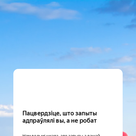
Пацвердзіце, што запыты
адпраўлялі вы, а не робат