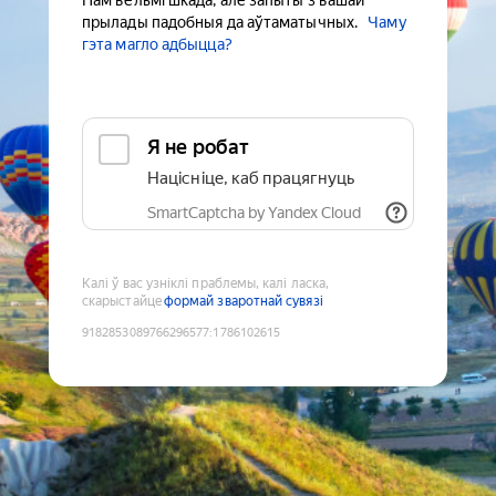
Нам вельмі шкада, але запыты з вашай
прылады падобныя да аўтаматычных.
Чаму
гэта магло адбыцца?
Я не робат
Націсніце, каб працягнуць
SmartCaptcha by Yandex Cloud
Калі ў вас узніклі праблемы, калі ласка,
скарыстайце
формай зваротнай сувязі
9182853089766296577
:
1786102615