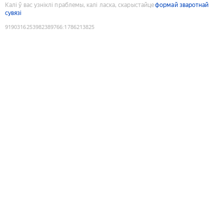
Калі ў вас узніклі праблемы, калі ласка, скарыстайце
формай зваротнай
сувязі
9190316253982389766
:
1786213825