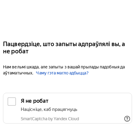
Пацвердзіце, што запыты адпраўлялі вы, а
не робат
Нам вельмі шкада, але запыты з вашай прылады падобныя да
аўтаматычных.
Чаму гэта магло адбыцца?
Я не робат
Націсніце, каб працягнуць
SmartCaptcha by Yandex Cloud