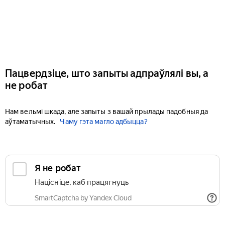
Пацвердзіце, што запыты адпраўлялі вы, а
не робат
Нам вельмі шкада, але запыты з вашай прылады падобныя да
аўтаматычных.
Чаму гэта магло адбыцца?
Я не робат
Націсніце, каб працягнуць
SmartCaptcha by Yandex Cloud