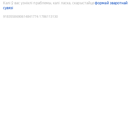
Калі ў вас узніклі праблемы, калі ласка, скарыстайце
формай зваротнай
сувязі
9183558690614841774
:
1786113130