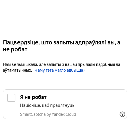
Пацвердзіце, што запыты адпраўлялі вы, а
не робат
Нам вельмі шкада, але запыты з вашай прылады падобныя да
аўтаматычных.
Чаму гэта магло адбыцца?
Я не робат
Націсніце, каб працягнуць
SmartCaptcha by Yandex Cloud