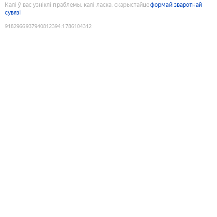
Калі ў вас узніклі праблемы, калі ласка, скарыстайце
формай зваротнай
сувязі
9182966937940812394
:
1786104312