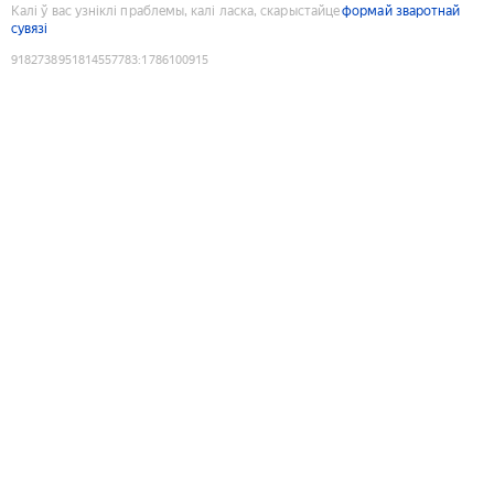
Калі ў вас узніклі праблемы, калі ласка, скарыстайце
формай зваротнай
сувязі
9182738951814557783
:
1786100915