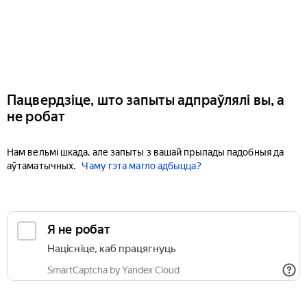
Пацвердзіце, што запыты адпраўлялі вы, а
не робат
Нам вельмі шкада, але запыты з вашай прылады падобныя да
аўтаматычных.
Чаму гэта магло адбыцца?
Я не робат
Націсніце, каб працягнуць
SmartCaptcha by Yandex Cloud