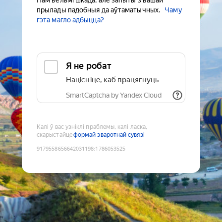
Нам вельмі шкада, але запыты з вашай
прылады падобныя да аўтаматычных.
Чаму
гэта магло адбыцца?
Я не робат
Націсніце, каб працягнуць
SmartCaptcha by Yandex Cloud
Калі ў вас узніклі праблемы, калі ласка,
скарыстайце
формай зваротнай сувязі
9179558656642031198
:
1786053525