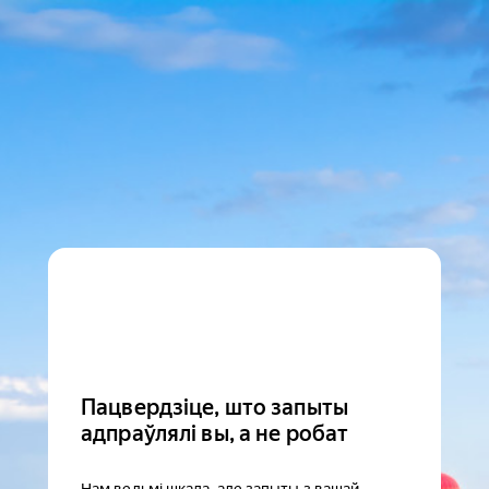
Пацвердзіце, што запыты
адпраўлялі вы, а не робат