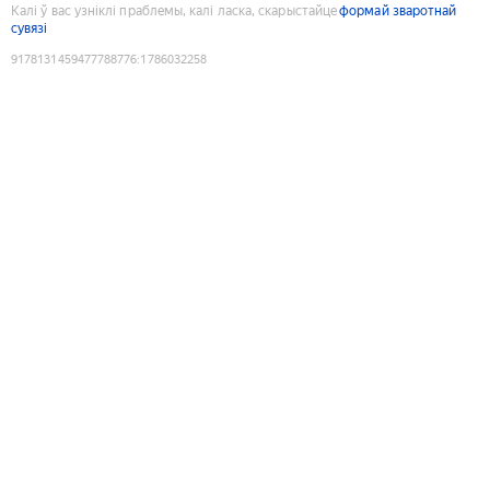
Калі ў вас узніклі праблемы, калі ласка, скарыстайце
формай зваротнай
сувязі
9178131459477788776
:
1786032258