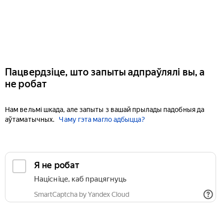
Пацвердзіце, што запыты адпраўлялі вы, а
не робат
Нам вельмі шкада, але запыты з вашай прылады падобныя да
аўтаматычных.
Чаму гэта магло адбыцца?
Я не робат
Націсніце, каб працягнуць
SmartCaptcha by Yandex Cloud