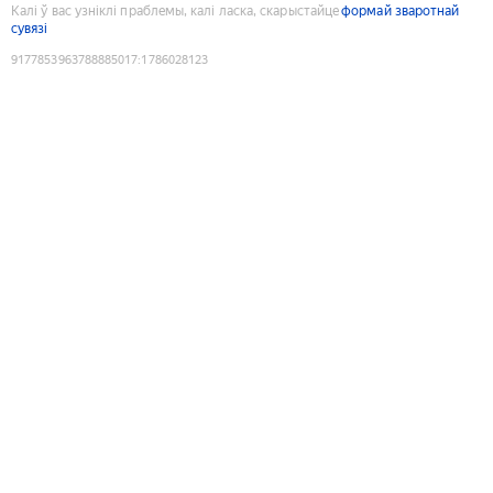
Калі ў вас узніклі праблемы, калі ласка, скарыстайце
формай зваротнай
сувязі
9177853963788885017
:
1786028123