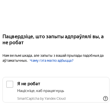
Пацвердзіце, што запыты адпраўлялі вы, а
не робат
Нам вельмі шкада, але запыты з вашай прылады падобныя да
аўтаматычных.
Чаму гэта магло адбыцца?
Я не робат
Націсніце, каб працягнуць
SmartCaptcha by Yandex Cloud