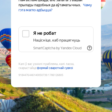
Нам вельмі шкада, але запыты з вашай
прылады падобныя да аўтаматычных.
Чаму
гэта магло адбыцца?
Я не робат
Націсніце, каб працягнуць
SmartCaptcha by Yandex Cloud
Калі ў вас узніклі праблемы, калі ласка,
скарыстайце
формай зваротнай сувязі
9184476446140050739
:
1786126805