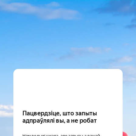
Пацвердзіце, што запыты
адпраўлялі вы, а не робат