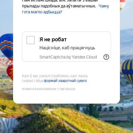
Нам вельмі шкада, але запыты з вашай
прылады падобныя да аўтаматычных.
Чаму
гэта магло адбыцца?
Я не робат
Націсніце, каб працягнуць
SmartCaptcha by Yandex Cloud
Калі ў вас узніклі праблемы, калі ласка,
скарыстайце
формай зваротнай сувязі
9188410540553085094
:
1786185428