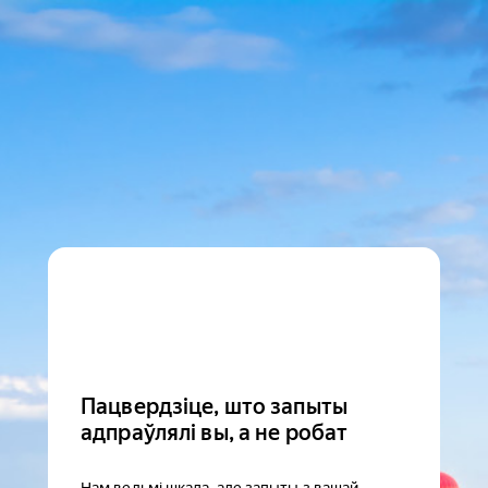
Пацвердзіце, што запыты
адпраўлялі вы, а не робат