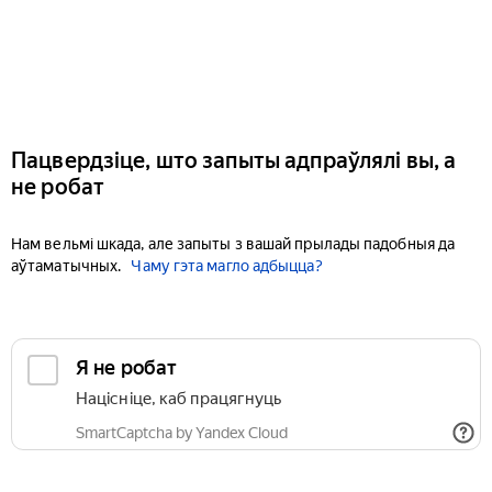
Пацвердзіце, што запыты адпраўлялі вы, а
не робат
Нам вельмі шкада, але запыты з вашай прылады падобныя да
аўтаматычных.
Чаму гэта магло адбыцца?
Я не робат
Націсніце, каб працягнуць
SmartCaptcha by Yandex Cloud