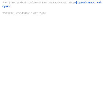
Калі ў вас узніклі праблемы, калі ласка, скарыстайце
формай зваротнай
сувязі
9183060517225134655
:
1786105706