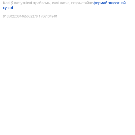
Калі ў вас узніклі праблемы, калі ласка, скарыстайце
формай зваротнай
сувязі
9185022384465052278
:
1786134940