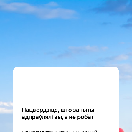
Пацвердзіце, што запыты
адпраўлялі вы, а не робат