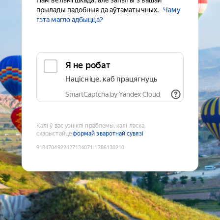
Нам вельмі шкада, але запыты з вашай
прылады падобныя да аўтаматычных.
Чаму
гэта магло адбыцца?
Я не робат
Націсніце, каб працягнуць
SmartCaptcha by Yandex Cloud
Калі ў вас узніклі праблемы, калі ласка,
скарыстайце
формай зваротнай сувязі
9184704922427134071
:
1786130210