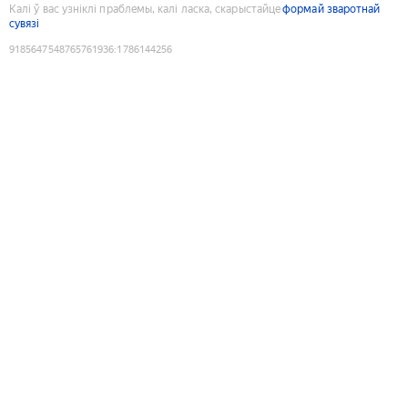
Калі ў вас узніклі праблемы, калі ласка, скарыстайце
формай зваротнай
сувязі
9185647548765761936
:
1786144256