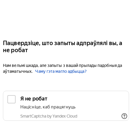
Пацвердзіце, што запыты адпраўлялі вы, а
не робат
Нам вельмі шкада, але запыты з вашай прылады падобныя да
аўтаматычных.
Чаму гэта магло адбыцца?
Я не робат
Націсніце, каб працягнуць
SmartCaptcha by Yandex Cloud