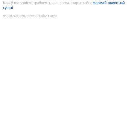
Калі ў вас узніклі праблемы, калі ласка, скарыстайце
формай зваротнай
сувязі
9183874033287092253
:
1786117829