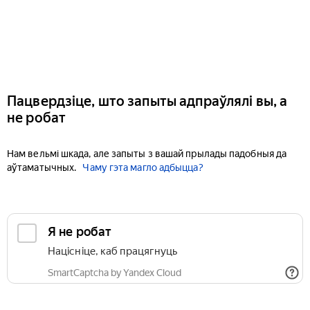
Пацвердзіце, што запыты адпраўлялі вы, а
не робат
Нам вельмі шкада, але запыты з вашай прылады падобныя да
аўтаматычных.
Чаму гэта магло адбыцца?
Я не робат
Націсніце, каб працягнуць
SmartCaptcha by Yandex Cloud